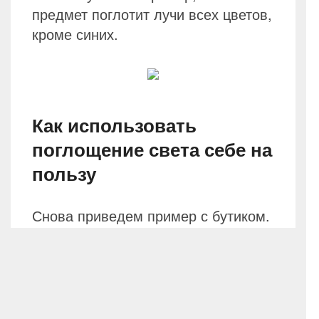
предмет поглотит лучи всех цветов,
кроме синих.
Как использовать
поглощение света себе на
пользу
Снова приведем пример с бутиком.
В нем важно, чтобы предметы
выглядели под светом естественно.
А для этого в составе света должны
быть лучи всех цветов. Иначе
может случиться, что синий костюм